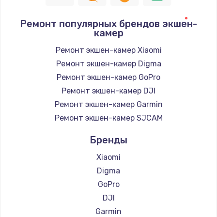
Замена шнура
Ремонт популярных брендов экшен-
1400 руб.
камер
Заказать
Ремонт экшен-камер Xiaomi
Ремонт экшен-камер Digma
Замена / ремонт электронного модуля
управления
Ремонт экшен-камер GoPro
600 руб.
Ремонт экшен-камер DJI
Заказать
Ремонт экшен-камер Garmin
Ремонт экшен-камер SJCAM
Замена конфорки
Бренды
1100 руб.
Заказать
Xiaomi
Digma
Замена платы сенсора
GoPro
900 руб.
DJI
Заказать
Garmin