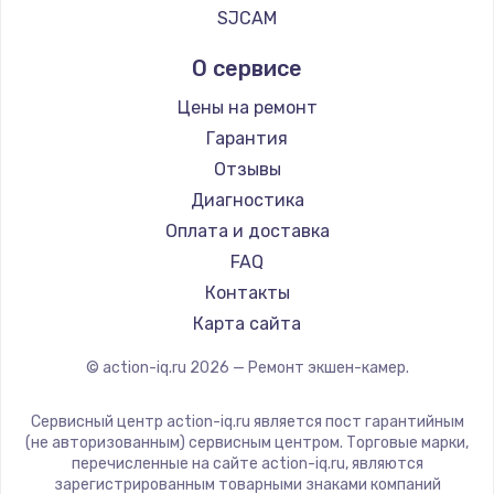
SJCAM
Замена регулятора режимов конфорки
О сервисе
900 руб.
Заказать
Цены на ремонт
Гарантия
Замена сенсорного датчика
Отзывы
1300 руб.
Диагностика
Заказать
Оплата и доставка
FAQ
Замена сигнальной лампы
Контакты
1200 руб.
Карта сайта
Заказать
© action-iq.ru
2026
— Ремонт экшен-камер.
Замена системной платы
Сервисный центр action-iq.ru является пост гарантийным
1500 руб.
(не авторизованным) сервисным центром. Торговые марки,
перечисленные на сайте action-iq.ru, являются
Заказать
зарегистрированным товарными знаками компаний