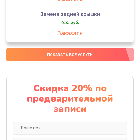
Замена задней крышки
650 руб.
Заказать
Замена аккумулятора
ПОКАЗАТЬ ВСЕ УСЛУГИ
4000 руб.
Заказать
Замена материнской платы
Скидка 20% по
1100 руб.
предварительной
Заказать
записи
Замена масла
750 руб.
Заказать