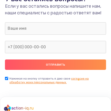
Если у вас остались вопросы напишите нам,
Замена/Pемонт карбюратора
наши специалисты с радостью ответят вам!
1300 руб.
Заказать
Ремонт капиллярной трубки
400 руб.
Заказать
Замена блока питания
1000 руб.
Заказать
Нажимая на кнопку отправить я даю свое
согласие на
обработку моих персональных данных.
Прошивка / разблокировка
900 руб.
Заказать
action-iq.ru