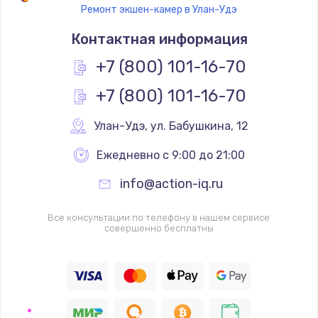
Ремонт экшен-камер в Улан-Удэ
Замена термостата
Контактная информация
1200 руб.
Заказать
+7 (800) 101-16-70
+7 (800) 101-16-70
Замена реле
1000 руб.
Улан-Удэ
,
 ул. Бабушкина, 12
Заказать
Ежедневно с 9:00 до 21:00
Замена термопредохранителя
info@action-iq.ru
700 руб.
Заказать
Все консультации по телефону в нашем сервисе
совершенно бесплатны
Замена ТЭНа
2500 руб.
Заказать