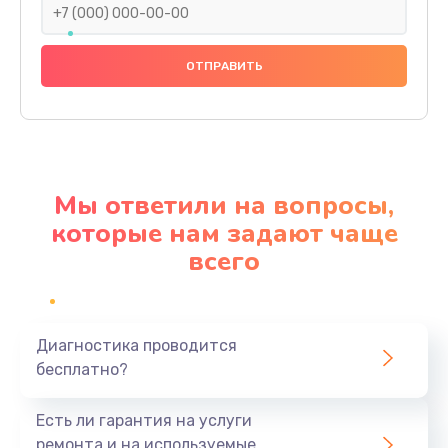
Замена праймера
1000 руб.
Заказать
Ремонт материнской платы
4500 руб.
Мы ответили на вопросы,
Заказать
которые нам задают чаще
всего
Профилактическая чистка
1000 руб.
Заказать
Диагностика проводится
бесплатно?
Прошивка BIOS
1920 руб.
Есть ли гарантия на услуги
Заказать
ремонта и на используемые