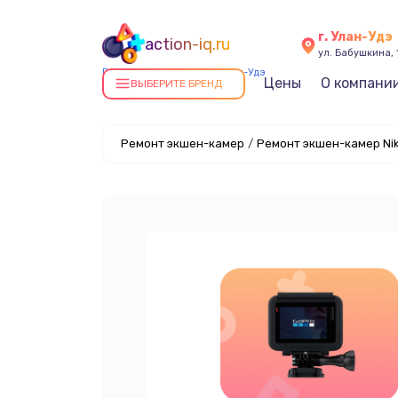
г. Улан-Удэ
action-iq.ru
ул. Бабушкина, 
Ремонт экшен-камер в Улан-Удэ
Цены
О компани
ВЫБЕРИТЕ БРЕНД
Ремонт экшен-камер
/
Ремонт экшен-камер Nik