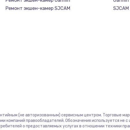
Ремонт экшен-камер Garmin
Garmin
Ремонт экшен-камер SJCAM
SJCAM
антийным (не авторизованным) сервисным центром. Торговые марки
ми компаний правообладателей. Обозначения используется не 
отребителей о предоставляемых услугах в отношении техники пр