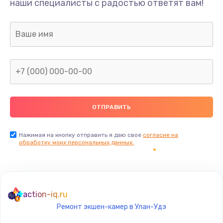
наши специалисты с радостью ответят вам!
1300 руб.
Заказать
Ремонт капиллярной трубки
400 руб.
Заказать
Замена блока питания
1000 руб.
Заказать
Нажимая на кнопку отправить я даю свое
согласие на
обработку моих персональных данных.
Прошивка / разблокировка
900 руб.
Заказать
action-iq.ru
Ремонт экшен-камер в Улан-Удэ
Замена термостата