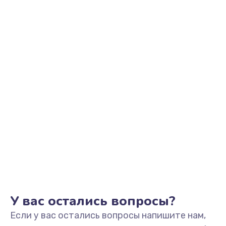
2500 руб.
Заказать
Замена видеоадаптера (видеокарты)
1800 руб.
Заказать
Замена, перепайка чипа
1300 руб.
Заказать
Замена HDMI-разъема
650 руб.
Заказать
У вас остались вопросы?
Если у вас остались вопросы напишите нам,
Замена/Pемонт карбюратора