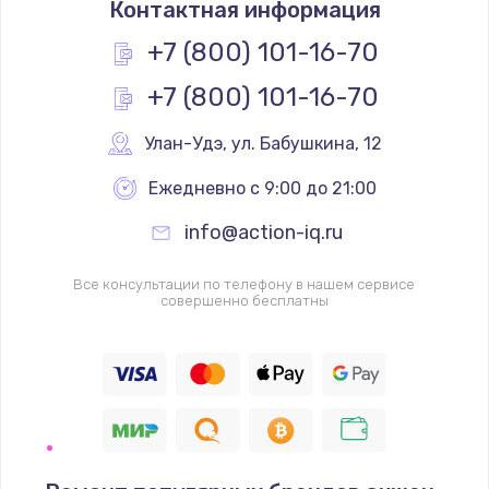
Контактная информация
1200 руб.
Заказать
+7 (800) 101-16-70
+7 (800) 101-16-70
Замена реле
1000 руб.
Улан-Удэ
,
 ул. Бабушкина, 12
Заказать
Ежедневно с 9:00 до 21:00
Замена термопредохранителя
info@action-iq.ru
700 руб.
Заказать
Все консультации по телефону в нашем сервисе
совершенно бесплатны
Замена ТЭНа
2500 руб.
Заказать
Замена шнура