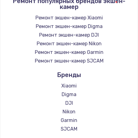
Ремонт популярных брендов экшен-
1400 руб.
камер
Заказать
Ремонт экшен-камер Xiaomi
Ремонт экшен-камер Digma
Замена / ремонт электронного модуля
управления
Ремонт экшен-камер DJI
600 руб.
Ремонт экшен-камер Nikon
Заказать
Ремонт экшен-камер Garmin
Ремонт экшен-камер SJCAM
Замена конфорки
Бренды
1100 руб.
Заказать
Xiaomi
Digma
Замена платы сенсора
DJI
900 руб.
Nikon
Заказать
Garmin
SJCAM
Замена регулятора режимов конфорки