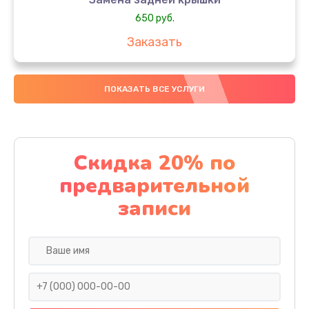
650 руб.
Заказать
Замена аккумулятора
ПОКАЗАТЬ ВСЕ УСЛУГИ
4000 руб.
Заказать
Замена материнской платы
Скидка 20% по
1100 руб.
предварительной
Заказать
записи
Замена масла
750 руб.
Заказать
Замена праймера