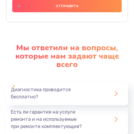
1000 руб.
Заказать
Ремонт материнской платы
4500 руб.
Мы ответили на вопросы,
Заказать
которые нам задают чаще
всего
Профилактическая чистка
1000 руб.
Заказать
Диагностика проводится
бесплатно?
Прошивка BIOS
1920 руб.
Есть ли гарантия на услуги
Заказать
ремонта и на используемые
при ремонте комплектующие?
Замена северного моста