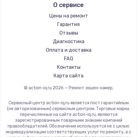
О сервисе
900 руб.
Заказать
Цены на ремонт
Гарантия
Замена сенсорного датчика
Отзывы
1300 руб.
Диагностика
Заказать
Оплата и доставка
FAQ
Замена сигнальной лампы
Контакты
1200 руб.
Карта сайта
Заказать
© action-iq.ru
2026
— Ремонт экшен-камер.
Замена системной платы
Сервисный центр action-iq.ru является пост гарантийным
1500 руб.
(не авторизованным) сервисным центром. Торговые марки,
перечисленные на сайте action-iq.ru, являются
Заказать
зарегистрированным товарными знаками компаний
правообладателей. Обозначения используется не с целью
индивидуализации соответствующих услуг по ремонту, а с
Замена температурного датчика