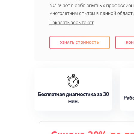
включает в себя опытных профессион
многолетним опытом в данной област
качественный ремонт с использовани
гарантируем качество всех проведенн
клиентам надежное и профессиональн
УЗНАТЬ СТОИМОСТЬ
КОН
потребности наилучшим образом. Не 
сейчас!
Бесплатная диагностика за 30
Рабо
мин.