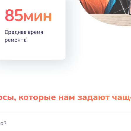
85мин
Среднее время
ремонта
осы, которые нам задают чащ
но?