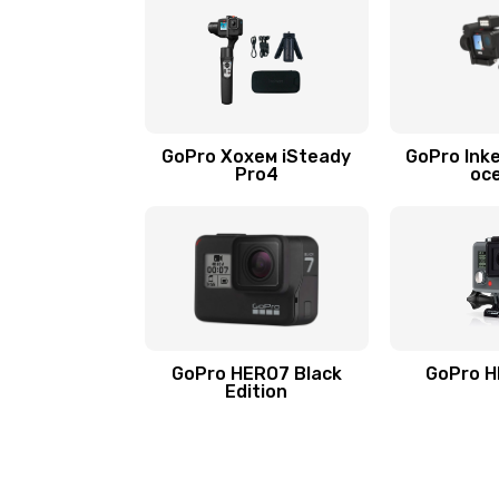
GoPro Хохем iSteady
GoPro Inke
Pro4
ос
GoPro HERO7 Black
GoPro H
Edition