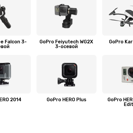
e Falcon 3-
GoPro Feiyutech WG2X
GoPro Ka
евой
3-осевой
ERO 2014
GoPro HERO Plus
GoPro HER
Edi