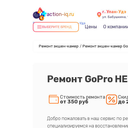
г. Улан-Удэ
action-iq.ru
ул. Бабушкина, 
Ремонт экшен-камер в Улан-Удэ
Цены
О компани
ВЫБЕРИТЕ БРЕНД
Ремонт экшен-камер
/
Ремонт экшен-камер Go
Ремонт GoPro H
Стоимость ремонта
Ски
от 350 руб
до 
Добро пожаловать в наш сервис по ре
специализируемся на восстановлении