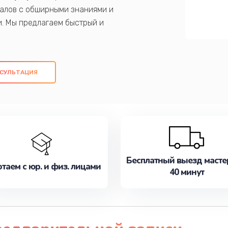
алов с обширными знаниями и
и. Мы предлагаем быстрый и
ем оригинальных компонентов, а также
ых работ. Наша цель - предоставить
ое обслуживание, удовлетворяя их
СУЛЬТАЦИЯ
медлите записаться на ремонт уже
Бесплатный выезд масте
таем с юр. и физ. лицами
40 минут