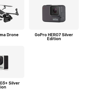
rma Drone
GoPro HERO7 Silver
Edition
O3+ Silver
tion