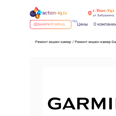
г. Улан-Удэ
action-iq.ru
ул. Бабушкина, 
Ремонт экшен-камер в Улан-Удэ
Цены
О компани
ВЫБЕРИТЕ БРЕНД
Ремонт экшен-камер
/
Ремонт экшен-камер Gar