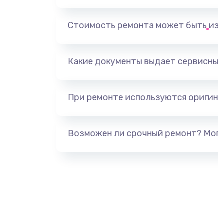
Замена аккумулятора
Стоимость ремонта может быть и
Замена антенного модуля
Какие документы выдает сервисны
Обновление ПО
При ремонте используются оригин
Замена датчиков управления, вы
движения
Возможен ли срочный ремонт? Мог
Разблокировка заклинивания
Исправление "китайского" русс
перевода
Замена кнопок