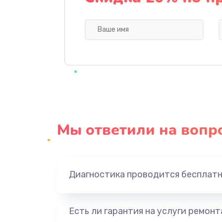
Замена зуммера
Восстановление после попадани
Устранение короткого замыкани
Восстановление после падения
Мы ответили на вопр
Пайка и ремонт платы
Замена экрана
Диагностика проводится бесплат
Замена процессора
Есть ли гарантия на услуги ремон
Замена контроллер питания