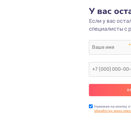
У вас ос
500 руб.
Заказ
Если у вас оста
специалисты с 
500 руб.
Заказ
2800 руб.
Заказ
Нажимая на кнопку о
обработку моих перс