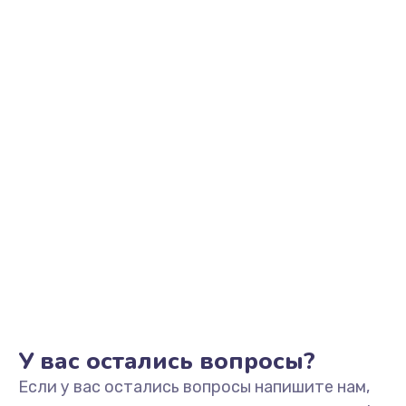
500 руб.
Заказать
Замена контроллер питания
700 руб.
Заказать
Замена аккумулятора
800 руб.
Заказать
Замена антенного модуля
800 руб.
Заказать
У вас остались вопросы?
Если у вас остались вопросы напишите нам,
Обновление ПО