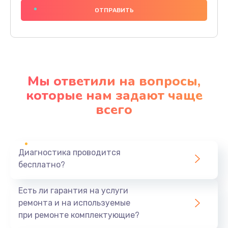
1000 руб.
Заказать
Замена основной платы
2500 руб.
Мы ответили на вопросы,
Заказать
которые нам задают чаще
всего
Замена зуммера
500 руб.
Заказать
Диагностика проводится
бесплатно?
Восстановление после попадания влаги
750 руб.
Есть ли гарантия на услуги
Заказать
ремонта и на используемые
при ремонте комплектующие?
Устранение короткого замыкания