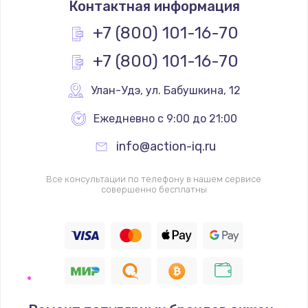
Контактная информация
500 руб.
Заказать
+7 (800) 101-16-70
+7 (800) 101-16-70
Замена лампы
500 руб.
Улан-Удэ
,
 ул. Бабушкина, 12
Заказать
Ежедневно с 9:00 до 21:00
Замена разъема
info@action-iq.ru
500 руб.
Заказать
Все консультации по телефону в нашем сервисе
совершенно бесплатны
Замена корпусных элементов
2800 руб.
Заказать