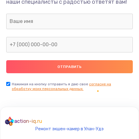
наши специалисты с радостью ответят вам!
500 руб.
Заказать
Замена датчиков управления, высоты, движения
600 руб.
Заказать
Разблокировка заклинивания
700 руб.
Заказать
Нажимая на кнопку отправить я даю свое
согласие на
обработку моих персональных данных.
Исправление "китайского" русского перевода
800 руб.
Заказать
action-iq.ru
Ремонт экшен-камер в Улан-Удэ
Замена кнопок