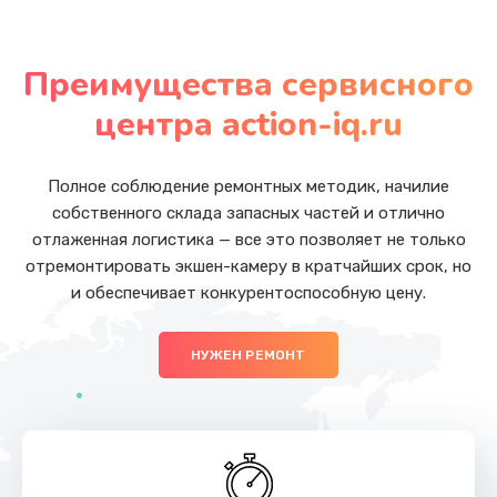
Замена аккумулятора
от 800 руб.
Преимущества сервисного
Заказать
центра action-iq.ru
Замена корпуса
от 750 руб.
Полное соблюдение ремонтных методик, начилие
собственного склада запасных частей и отлично
Заказать
отлаженная логистика — все это позволяет не только
отремонтировать экшен-камеру в кратчайших срок, но
Замена кнопок
и обеспечивает конкурентоспособную цену.
от 500 руб.
Заказать
НУЖЕН РЕМОНТ
Разблокировка заклинивания
от 700 руб.
Заказать