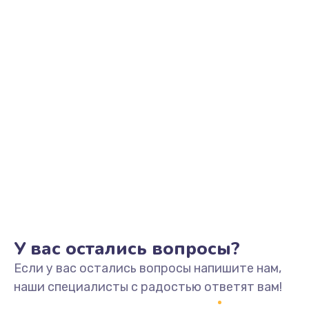
Замена микросхем системной логики
от 500 руб.
Заказать
Замена конденсатора
от 500 руб.
Заказать
Замена датчиков управления, высоты, движения
от 600 руб.
Заказать
У вас остались вопросы?
Если у вас остались вопросы напишите нам,
наши специалисты с радостью ответят вам!