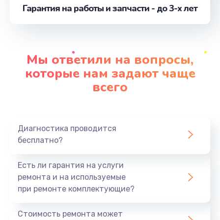
Гарантия на работы и запчасти - до 3-х лет
Ремонт кнопки
от 500 руб.
Заказать
Мы ответили на вопросы,
Замена корпусных элементов
которые нам задают чаще
от 2800 руб.
всего
Заказать
Замена основной платы
Диагностика проводится
от 520 руб.
бесплатно?
Заказать
Есть ли гарантия на услуги
Пайка и ремонт платы
ремонта и на используемые
от 3900 руб.
при ремонте комплектующие?
Заказать
Стоимость ремонта может