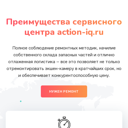
Замена аккумулятора
от 800 руб.
Преимущества сервисного
Заказать
центра action-iq.ru
Замена корпуса
от 750 руб.
Полное соблюдение ремонтных методик, начилие
собственного склада запасных частей и отлично
Заказать
отлаженная логистика — все это позволяет не только
отремонтировать экшен-камеру в кратчайших срок, но
Замена кнопок
и обеспечивает конкурентоспособную цену.
от 500 руб.
Заказать
НУЖЕН РЕМОНТ
Разблокировка заклинивания
от 700 руб.
Заказать