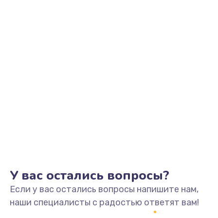
Замена микросхем системной логики
от 500 руб.
Заказать
Замена конденсатора
от 500 руб.
Заказать
Замена датчиков управления, высоты, движения
от 600 руб.
Заказать
У вас остались вопросы?
Если у вас остались вопросы напишите нам,
наши специалисты с радостью ответят вам!