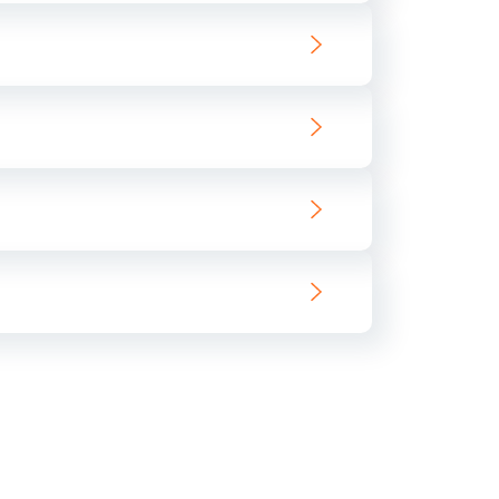
ать
ать
ать