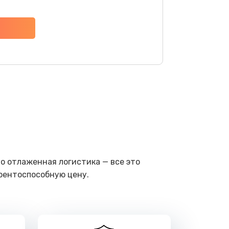
ать
ать
ать
ать
ать
о отлаженная логистика — все это
ать
урентоспособную цену.
ать