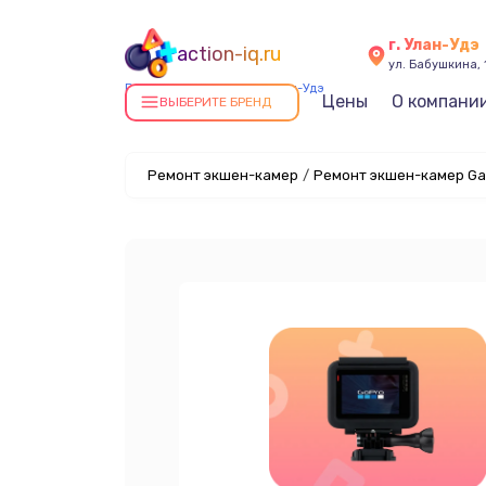
г. Улан-Удэ
action-iq.ru
ул. Бабушкина, 
Ремонт экшен-камер в Улан-Удэ
Цены
О компани
ВЫБЕРИТЕ БРЕНД
Ремонт экшен-камер
/
Ремонт экшен-камер Gar