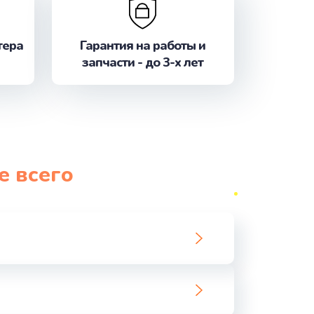
ать
ать
тера
Гарантия на работы и
запчасти - до 3-х лет
ать
ать
ать
е всего
ать
ать
ать