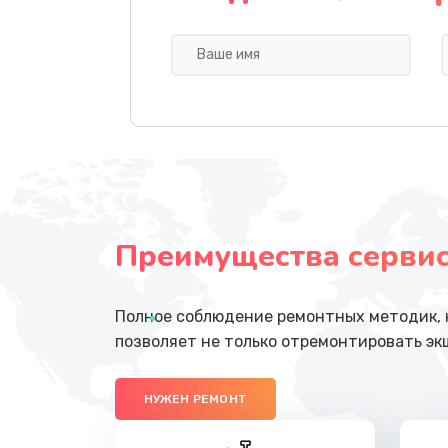
Замена корпуса
Замена кнопок
Разблокировка заклинивания
Исправление "китайского" русс
перевода
Преимущества сервисн
Прошивка
Полное соблюдение ремонтных методик, н
Обновление ПО
позволяет не только отремонтировать эк
Замена лампы
НУЖЕН РЕМОНТ