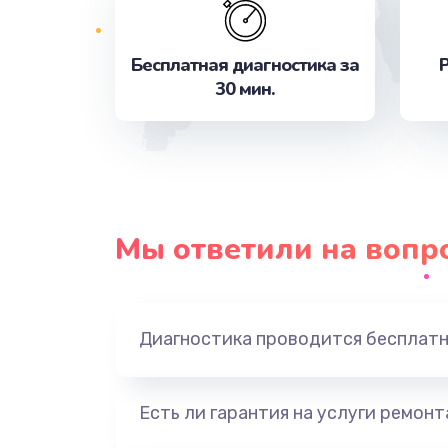
Ремонт кнопки
Замена корпусных элементов
Бесплатная диагностика за
Р
30 мин.
Замена основной платы
Пайка и ремонт платы
Устранение короткого замыкани
Мы ответили на вопр
Замена передней панели
Диагностика проводится бесплат
Замена процессора
Замена датчиков
Есть ли гарантия на услуги ремон