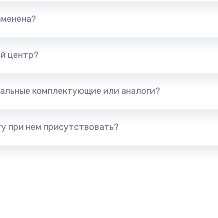
гики
от 500 руб.
Заказ
зменена?
от 500 руб.
Заказ
й центр?
соты,
от 600 руб.
Заказ
альные комплектующие или аналоги?
у при нем присутствовать?