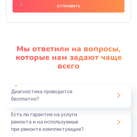
1000 руб.
Заказать
Ремонт материнской платы
4500 руб.
Мы ответили на вопросы,
Заказать
которые нам задают чаще
всего
Профилактическая чистка
1000 руб.
Заказать
Диагностика проводится
бесплатно?
Прошивка BIOS
1920 руб.
Есть ли гарантия на услуги
Заказать
ремонта и на используемые
при ремонте комплектующие?
Замена северного моста