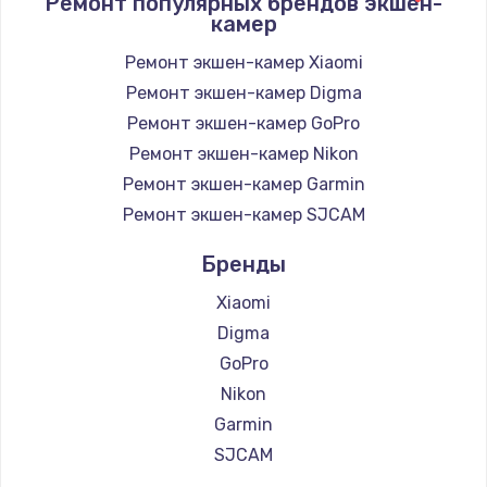
Ремонт популярных брендов экшен-
1400 руб.
камер
Заказать
Ремонт экшен-камер Xiaomi
Ремонт экшен-камер Digma
Замена / ремонт электронного модуля
управления
Ремонт экшен-камер GoPro
600 руб.
Ремонт экшен-камер Nikon
Заказать
Ремонт экшен-камер Garmin
Ремонт экшен-камер SJCAM
Замена конфорки
Бренды
1100 руб.
Заказать
Xiaomi
Digma
Замена платы сенсора
GoPro
900 руб.
Nikon
Заказать
Garmin
SJCAM
Замена регулятора режимов конфорки