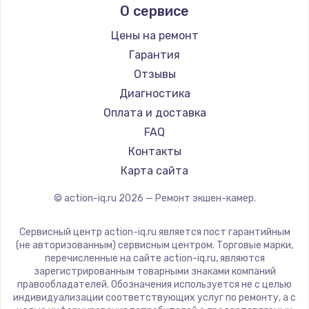
О сервисе
900 руб.
Заказать
Цены на ремонт
Гарантия
Замена сенсорного датчика
Отзывы
1300 руб.
Диагностика
Заказать
Оплата и доставка
FAQ
Замена сигнальной лампы
Контакты
1200 руб.
Карта сайта
Заказать
© action-iq.ru
2026
— Ремонт экшен-камер.
Замена системной платы
Сервисный центр action-iq.ru является пост гарантийным
1500 руб.
(не авторизованным) сервисным центром. Торговые марки,
перечисленные на сайте action-iq.ru, являются
Заказать
зарегистрированным товарными знаками компаний
правообладателей. Обозначения используется не с целью
индивидуализации соответствующих услуг по ремонту, а с
Замена температурного датчика