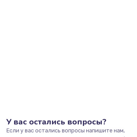
2500 руб.
Заказать
Замена видеоадаптера (видеокарты)
1800 руб.
Заказать
Замена, перепайка чипа
1300 руб.
Заказать
Замена HDMI-разъема
650 руб.
Заказать
У вас остались вопросы?
Если у вас остались вопросы напишите нам,
Замена/Pемонт карбюратора