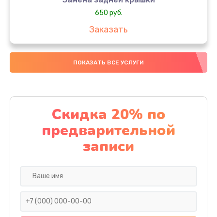
650 руб.
Заказать
Замена аккумулятора
ПОКАЗАТЬ ВСЕ УСЛУГИ
4000 руб.
Заказать
Замена материнской платы
Скидка 20% по
1100 руб.
предварительной
Заказать
записи
Замена масла
750 руб.
Заказать
Замена праймера