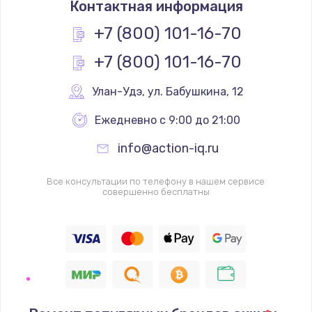
Контактная информация
1200 руб.
Заказать
+7 (800) 101-16-70
+7 (800) 101-16-70
Замена реле
1000 руб.
Улан-Удэ
,
 ул. Бабушкина, 12
Заказать
Ежедневно с 9:00 до 21:00
Замена термопредохранителя
info@action-iq.ru
700 руб.
Заказать
Все консультации по телефону в нашем сервисе
совершенно бесплатны
Замена ТЭНа
2500 руб.
Заказать
Замена шнура