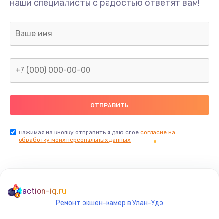
наши специалисты с радостью ответят вам!
1300 руб.
Заказать
Ремонт капиллярной трубки
400 руб.
Заказать
Замена блока питания
1000 руб.
Заказать
Нажимая на кнопку отправить я даю свое
согласие на
обработку моих персональных данных.
Прошивка / разблокировка
900 руб.
Заказать
action-iq.ru
Ремонт экшен-камер в Улан-Удэ
Замена термостата